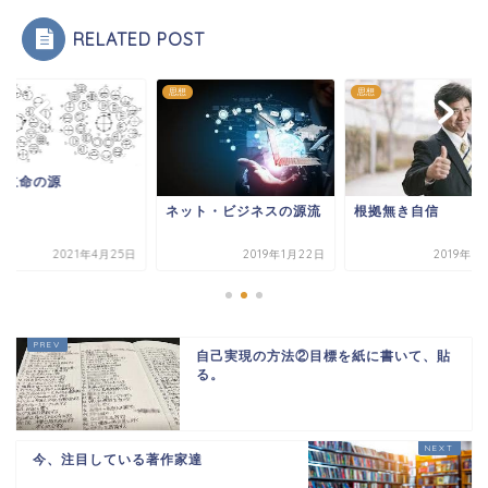
RELATED POST
思想
思想
心立命の源
ネット・ビジネスの源流
根拠無き自信
2021年4月25日
2019年1月22日
2019年9
自己実現の方法②目標を紙に書いて、貼
る。
今、注目している著作家達