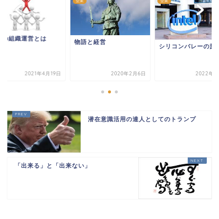
企業
企業
想の組織運営とは
物語と経営
シリコンバレーの旗
2021年4月19日
2020年2月6日
2022年3
潜在意識活用の達人としてのトランプ
「出来る」と「出来ない」