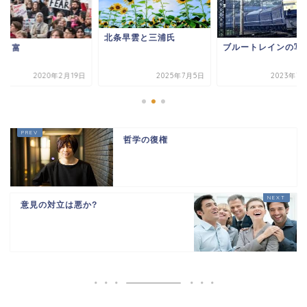
北条早雲と三浦氏
ブルートレインの写
民と富
2020年2月19日
2025年7月5日
2023年7
哲学の復権
意見の対立は悪か?