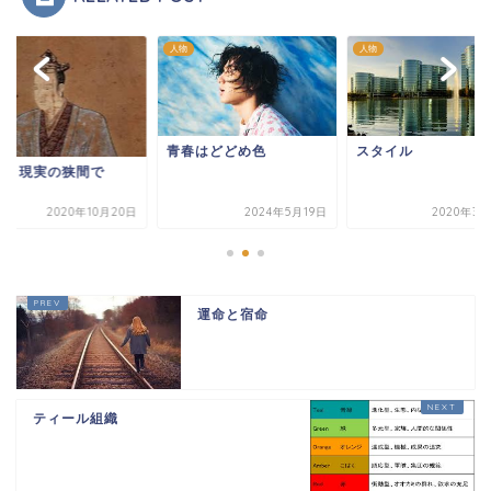
人物
人物
青春はどどめ色
スタイル
想と現実の狭間で
2020年10月20日
2024年5月19日
2020年3月
運命と宿命
ティール組織