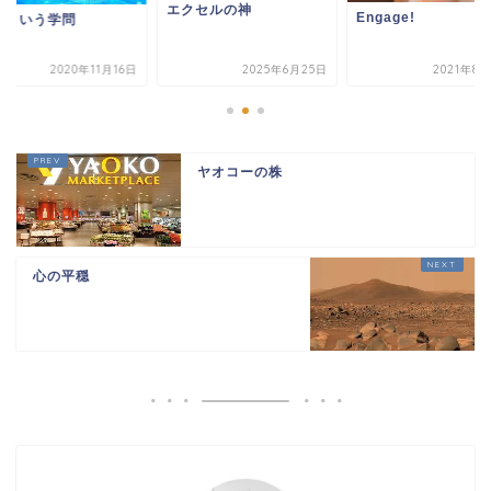
エクセルの神
Engage!
学という学問
2020年11月16日
2025年6月25日
2021年8
ヤオコーの株
心の平穏