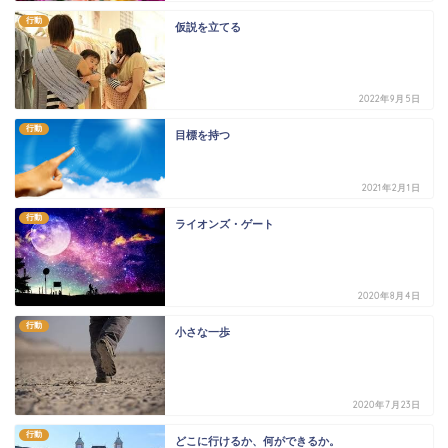
行動
仮説を立てる
2022年9月5日
行動
目標を持つ
2021年2月1日
行動
ライオンズ・ゲート
2020年8月4日
行動
小さな一歩
2020年7月23日
行動
どこに行けるか、何ができるか。