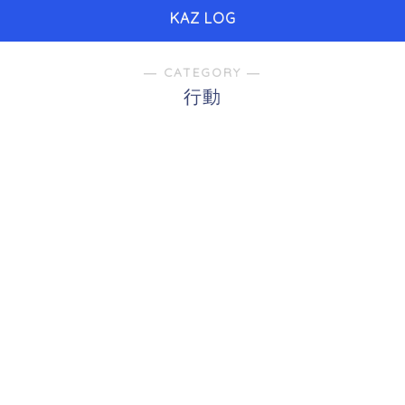
KAZ LOG
― CATEGORY ―
行動