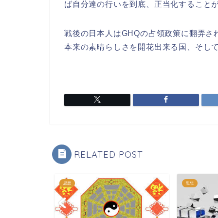
ば自分達の行いを到底、正当化すること
戦後の日本人はGHQの占領政策に翻弄さ
本来の素晴らしさを開花出来る国、そし
RELATED POST
思想
思想