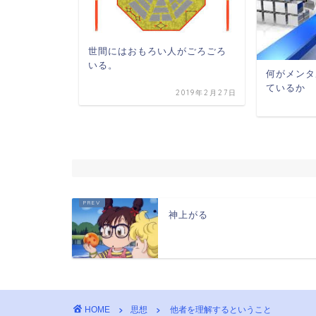
世間にはおもろい人がごろごろ
ット
いる。
何がメンタ
ているか
2020年2月26日
2019年2月27日
神上がる
HOME
思想
他者を理解するということ