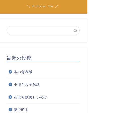
＼ Follow me ／
最近の投稿
本の背表紙
小池百合子伝説
花は何故美しいのか
腰で斬る