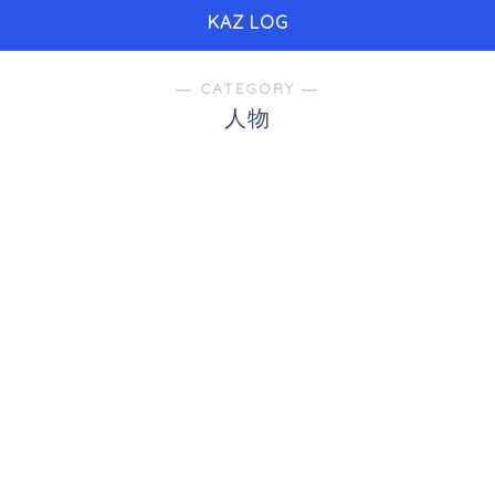
KAZ LOG
― CATEGORY ―
人物