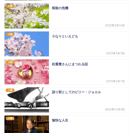
人物
暗殺の危機
2025年3月14日
人物
小なりといえども
2025年3月5日
人物
松重豊さんにまつわる話
2025年2月7日
人物
語り部としてのビリー・ジョエル
2024年10月9日
人物
愉快な人生