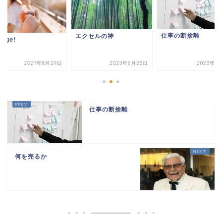
仕事の断捨離
エクセルの神
gage!
2021年8月29日
2025年6月25日
2023年1
仕事の断捨離
何を売るか