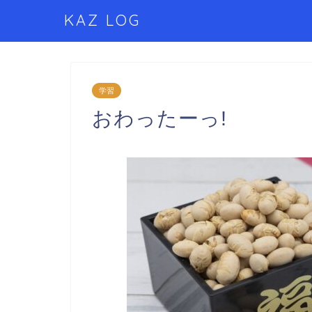
KAZ LOG
学習
おわったーっ!