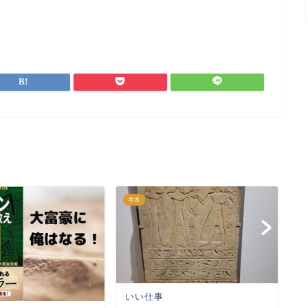
学習
学
いい仕事
ノ