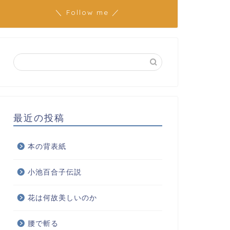
＼ Follow me ／
最近の投稿
本の背表紙
小池百合子伝説
花は何故美しいのか
腰で斬る