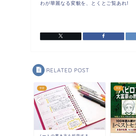
わが華麗なる変貌を、とくとご覧あれ!
RELATED POST
学習
学習
ノートの書き方を科学する