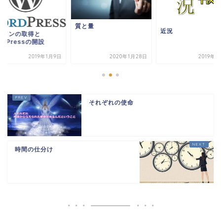
質と量
近況
メインの取得と
rdPressの開設
2019年1月9日
2020年1月28日
2019年2
それぞれの使命
時間の仕分け