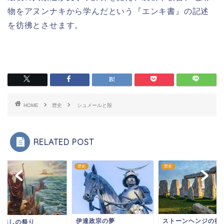
物をアヌンナキから学んだという『エンキ書』の記述
を彷彿とさせます。
HOME
歴史
シュメールと殷
RELATED POST
歴史
歴史
ストーンヘンジの役
伊達政宗の夢
ぎ越しの祭り