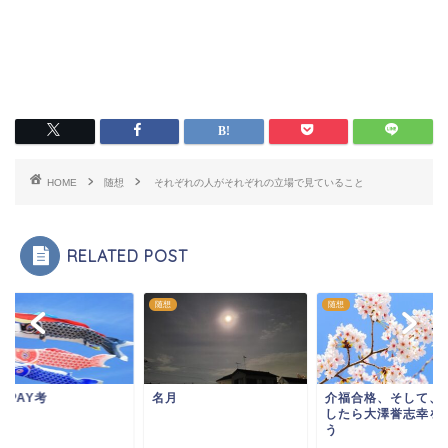
HOME
随想
それぞれの人がそれぞれの立場で見ていること
RELATED POST
随想
随想
Y PAY考
名月
介福合格、そして、
したら大澤誉志幸を
う